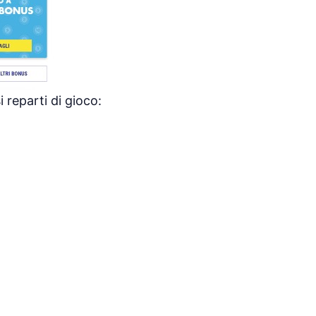
 reparti di gioco: