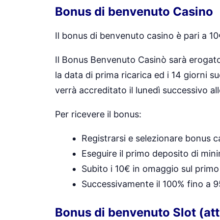
Bonus di benvenuto Casino
Il bonus di benvenuto casino è pari a 10€
Il Bonus Benvenuto Casinò sarà erogato i
la data di prima ricarica ed i 14 giorni
verrà accreditato il lunedì successivo al
Per ricevere il bonus:
Registrarsi e selezionare bonus c
Eseguire il primo deposito di mini
Subito i 10€ in omaggio sul prim
Successivamente il 100% fino a 9
Bonus di benvenuto Slot (att