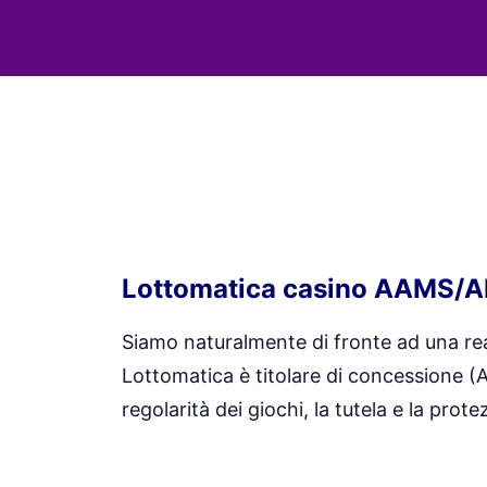
Lottomatica casino AAMS/
Siamo naturalmente di fronte ad una real
Lottomatica è titolare di concessione 
regolarità dei giochi, la tutela e la pro