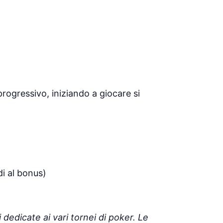
progressivo, iniziando a giocare si
di al bonus)
dedicate ai vari tornei di poker. Le