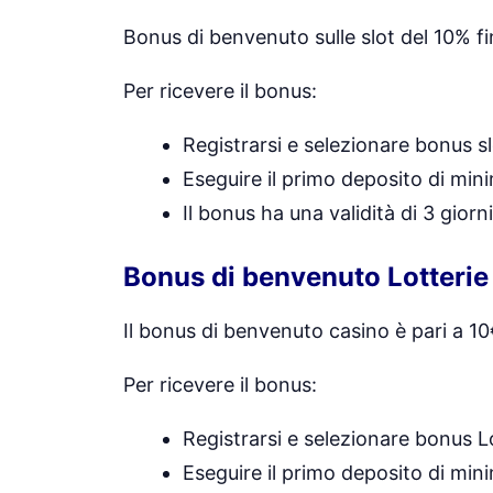
Bonus di benvenuto sulle slot del 10% f
Per ricevere il bonus:
Registrarsi e selezionare bonus s
Eseguire il primo deposito di mini
Il bonus ha una validità di 3 giorn
Bonus di benvenuto Lotterie
Il bonus di benvenuto casino è pari a 10
Per ricevere il bonus:
Registrarsi e selezionare bonus L
Eseguire il primo deposito di min