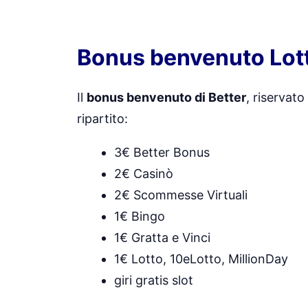
Bonus benvenuto Lot
Il
bonus benvenuto di Better
, riservat
ripartito:
3€ Better Bonus
2€ Casinò
2€ Scommesse Virtuali
1€ Bingo
1€ Gratta e Vinci
1€ Lotto, 10eLotto, MillionDay
giri gratis slot