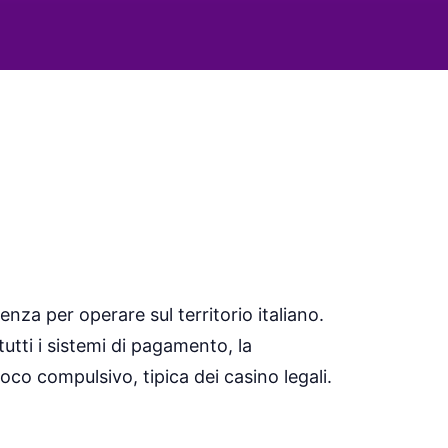
za per operare sul territorio italiano.
utti i sistemi di pagamento, la
ioco compulsivo, tipica dei casino legali.