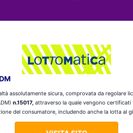
ADM
tà assolutamente sicura, comprovata da regolare licen
(ADM)
n.15017,
attraverso la quale vengono certificati t
tezione del consumatore, includendo anche la lotta al g