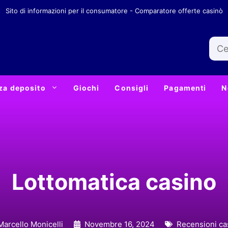
Sito di informazioni per il consumatore - Comparatore offerte casinò
Rice
per:
za deposito
Giochi
Consigli
Pagamenti
N
Lottomatica casino
Marcello Monicelli
Novembre 16, 2024
Recensioni ca