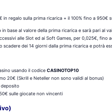
 in regalo sulla prima ricarica + il 100% fino a 950€ 
n base al valore della prima ricarica e sarà pari al 
 successivi alle Slot ed ai Soft Games, per 0,025€, fin
lo scadere dei 14 giorni dalla prima ricarica e potrà es
asino usando il codice
CASINOTOP10
mo 20€ (Skrill e Neteller non sono validi al bonus)
o deposito
50€ sulle giocate non vincenti
ivo)