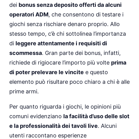
dei
bonus senza deposito offerti da alcuni
operatori ADM
, che consentono di testare i
giochi senza rischiare denaro proprio. Allo
stesso tempo, c’è chi sottolinea l’importanza
di
leggere attentamente i requisiti di
scommessa
. Gran parte dei bonus, infatti,
richiede di rigiocare l’importo più volte
prima
di poter prelevare le vincite
e questo
elemento può risultare poco chiaro a chi è alle
prime armi.
Per quanto riguarda i giochi, le opinioni più
comuni evidenziano
la facilità d’uso delle slot
e la professionalità dei tavoli live
. Alcuni
utenti raccontano esperienze