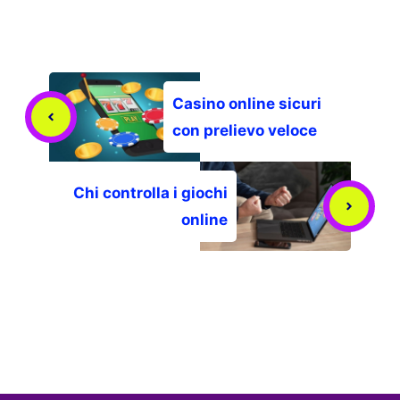
Casino online sicuri
con prelievo veloce
Chi controlla i giochi
online