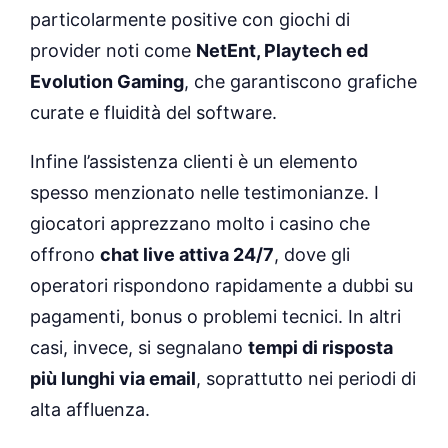
particolarmente positive con giochi di
provider noti come
NetEnt, Playtech ed
Evolution Gaming
, che garantiscono grafiche
curate e fluidità del software.
Infine l’assistenza clienti è un elemento
spesso menzionato nelle testimonianze. I
giocatori apprezzano molto i casino che
offrono
chat live attiva 24/7
, dove gli
operatori rispondono rapidamente a dubbi su
pagamenti, bonus o problemi tecnici. In altri
casi, invece, si segnalano
tempi di risposta
più lunghi via email
, soprattutto nei periodi di
alta affluenza.