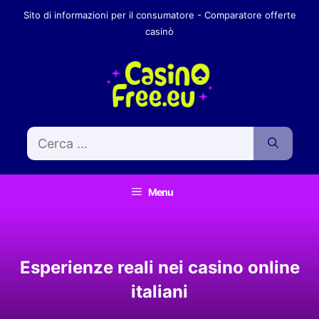
Vai
Sito di informazioni per il consumatore - Comparatore offerte
al
casinò
contenuto
Ricerca
per:
Menu
Esperienze reali nei casino online
italiani