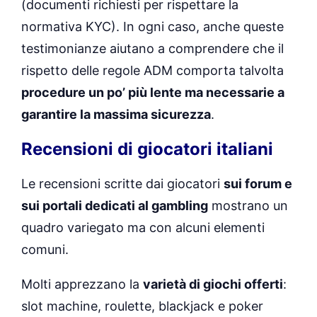
(documenti richiesti per rispettare la
normativa KYC). In ogni caso, anche queste
testimonianze aiutano a comprendere che il
rispetto delle regole ADM comporta talvolta
procedure un po’ più lente ma necessarie a
garantire la massima sicurezza
.
Recensioni di giocatori italiani
Le recensioni scritte dai giocatori
sui forum e
sui portali dedicati al gambling
mostrano un
quadro variegato ma con alcuni elementi
comuni.
Molti apprezzano la
varietà di giochi offerti
:
slot machine, roulette, blackjack e poker