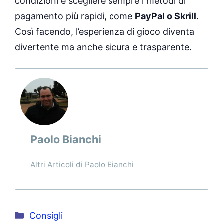
condizioni e scegliere sempre i metodi di
pagamento più rapidi, come
PayPal o Skrill
.
Così facendo, l’esperienza di gioco diventa
divertente ma anche sicura e trasparente.
Paolo Bianchi
Altri Articoli di
Paolo Bianchi
Categorie
Consigli